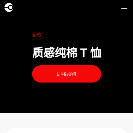
新款
质感纯棉 T 恤
即将预购